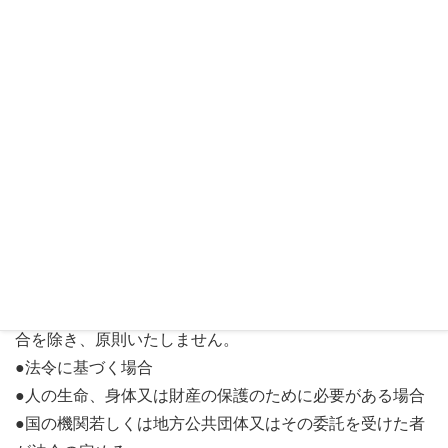
報を正確にデータ処理し、株式会社レークファーマシーが
保有する個人情報の安全性を確保するため、適切な保護・
安全対策を実施し、個人情報の紛失、破壊、改ざん、漏え
いの防止に努めます。
3．個人情報の提供
個人情報について、お客様ご本人の同意を得ずに株式会社
レークファーマシーが第三者に提供することは、以下の場
合を除き、原則いたしません。
●法令に基づく場合
●人の生命、身体又は財産の保護のために必要がある場合
●国の機関若しくは地方公共団体又はその委託を受けた者